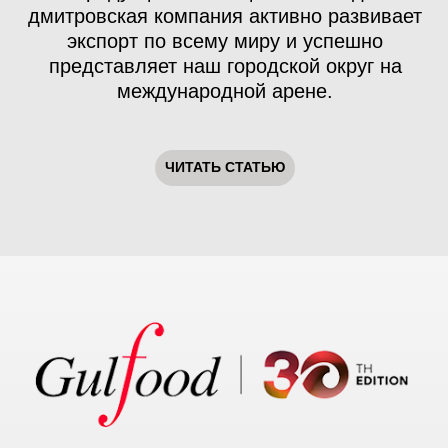
14 ОКТЯБРЯ 2024
14 октября 2024 года единая
окружная конкурсная комиссия
Всероссийской премии «Экспортёр
года» определила победителей
Всероссийской премии «Экспортер
года» —
лучших экспортеров
России.
В номинации Экспортер года
Московской области компания
"Фуд Тим" заняла первое место!