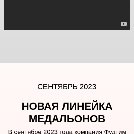
года
МОСКВА, 28 июля. /ТАСС/. Компания "Фуд
Тим" из Дмитровского городского округа
при поддержке Московской области
заключила с партнерами из Азербайджана
экспортный контракт на поставку икры
масаго и рыбной продукции, его сумма
составила около $200 тыс. Об этом
сообщила ТАСС зампред правительства -
министр инвестиций, промышленности и
науки Подмосковья Екатерина Зиновьева.
"Сумма экспортного контракта
производителя рыбных продуктов и
полуфабрикатов составила $200 тыс.
Подписать его компании удалось благодаря
участию в международной выставке
UzFood, проходившей в Ташкенте весной
прошлого года. Свою продукцию она
представила в рамках коллективного
стенда, организованного Фондом
поддержки ВЭД региона для восьми
компаний из Подмосковья", - сказала
Зиновьева.