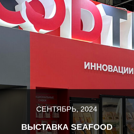
27-29 СЕНТЯБРЯ 2023
ВЫСТАВКА SEAFOOD
EXPO RUSSIA
В сентябре 2023 года компания Фудтим
принимала участие в международной
выставке Seafood Expo Russia на
площадке Экспо Форума, Санкт-
Петербург.
Мы презентовали наши новые проекты
и продукты и были рады видеть всех
наших друзей и партнеров.
Спасибо всем, кто посетил нас!