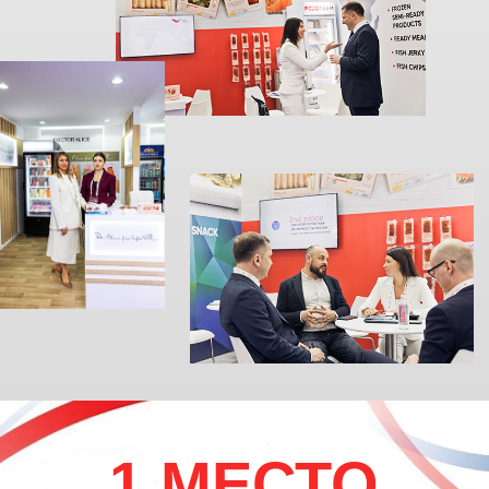
EXPO RUSSIA
В сентябре 2024года компания Фудтим
традиционно принимала участие в
международной выставке Seafood Expo
Russia на площадке Экспо Форума,
Санкт-Петербург.
Мы презентовали наши новые проекты
и продукты и были рады видеть всех
наших друзей и партнеров. Спасибо
всем, кто посетил нас!