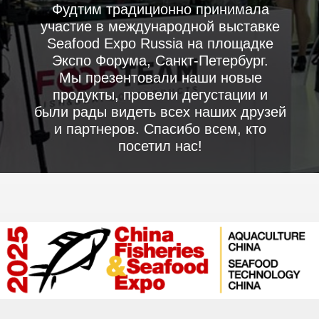
29-31 ОКТЯБРЯ 2025
ВЫСТАВКА СHINA FISHERIES
& SEAFOOD EXPO 2025
ЦИНДАО - КИТАЙ
В октябрк 2025 года компания Фудтим
приняла участие в ежегодной
международной выставке China Fisheries &
Seafood Expo 2025, которая проходила в
Китае.
Мы презентовали наши новые проекты и
продукты и сделали еще один большой шаг
на встречу всему миру.