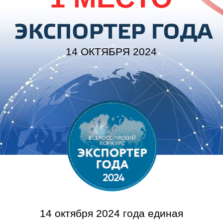
05 ИЮНЯ 2024 18:39
РЫБО-
ПЕРЕРАБАТЫВАЮЩИЙ
КОМПЛЕКС ЗАПУСТЯТ В
ДМИТРОВЕ ПО
СОГЛАШЕНИЮ НА ПМЭФ
Современное рыбоперерабатывающее
производство запустят в Дмитрове в 2025
году. Соответствующее соглашение
Мининвест Подмосковья и компания «Фуд
Тим» подписали на полях ПМЭФ.
Читать новость целиком
2 МЕСТО