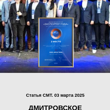
17-21 ФЕВРАЛЯ 2025
ВЫСТАВКА GULFOOD
DUBAI 2025
В феврале 2025 года компания Фудтим
приняла участие в ежегодной
международной выставке Gulfood 2025,
которая проходила в Дубае.
Мы презентовали наши новые проекты и
продукты и сделали еще один большой шаг
на встречу всему миру.