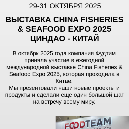
21 октября 2025 года единая
окружная конкурсная комиссия
Всероссийской премии «Экспортёр
года» определила победителей
Всероссийской премии «Экспортер
года» —
лучших экспортеров
России.
В номинации Экспортер года
Московской области компания
"Фуд Тим" заняла третье место!