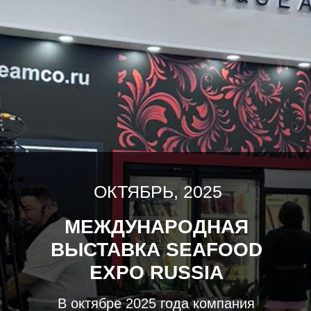
ОКТЯБРЬ, 2025
МЕЖДУНАРОДНАЯ
ВЫСТАВКА SEAFOOD
EXPO RUSSIA
В октябре 2025 года компания
Фудтим традиционно принимала
участие в международной выставке
Seafood Expo Russia на площадке
Экспо Форума, Санкт-Петербург.
Мы презентовали наши новые
продукты, провели дегустации и
были рады видеть всех наших друзей
и партнеров. Спасибо всем, кто
посетил нас!