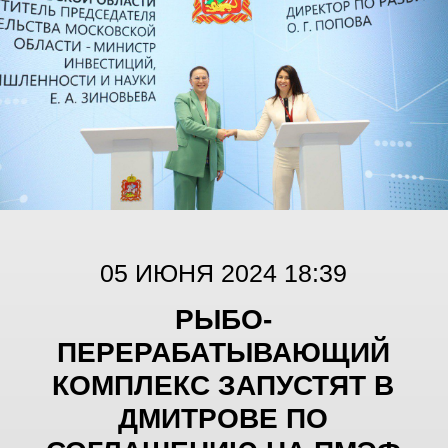
выпустила три новых продукта.
Медальоны из лосося, трески и кеты с
добавлением овощей.
В составе продуктов исключительно
натуральные и полезные ингредиенты и
отсутствуют вредные удешевляющие
добавки. Без сахара, без муки, без
улучшителей вкуса, без красителей, без
ароматизаторов.