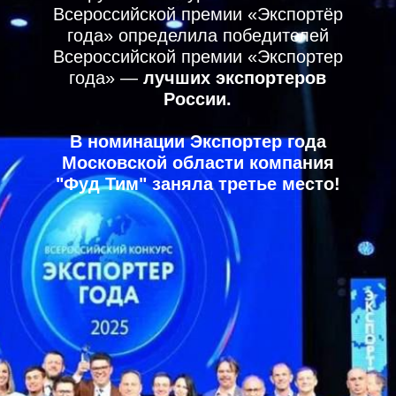
ПРЕДПРИЯТИЕ
ЗАКЛЮЧИЛО ТРИ НОВЫХ
КОНТРАКТА НА ВЫСТАВКЕ
В ДУБАЕ
Недавно в Объединенных Арабских
Эмиратах состоялась международная
выставка Gulfood, на которой дмитровский
производитель «Фуд Тим» представил
свою рыбную продукцию. Эта группа
компаний работает с российской морской
форелью и сёмгой, которая пользуется
большой популярностью на рынках
ближнего и дальнего зарубежья.
«Фуд Тим» сегодня один из крупнейших
переработчиков рыбы в России. Его
объёмы производства — 300 тонн
продукции в месяц. С 2020 года
дмитровская компания активно развивает
экспорт по всему миру и успешно
представляет наш городской округ на
международной арене.
ЧИТАТЬ СТАТЬЮ