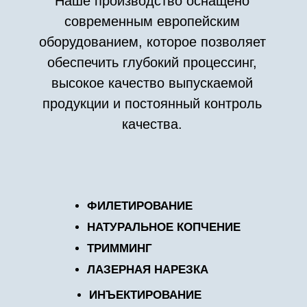
ЛОГИСТИКА
Производственно-складской
комплекс и офис компании ООО "Фуд
Тим" расположены в городе Дмитров
66 км на север от Москвы (МО).
Такое расположение и собственный
автопарк позволяют оперативно
доставлять нашу продукцию в
пределах Москвы и МО.
Мы сотрудничаем со всеми
ключевыми транспортными
компаниями, работающими в
низкотемпературных режимах
перевозки, что позволяет регулярно
поставлять нашу продукцию
практически в любую точку России.