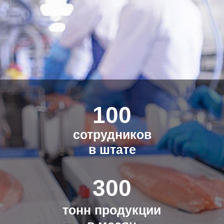
300
тонн продукции
в месяц
2000
кв. м. площадь
комплекса
ПРОИЗВОДСТВО
Наше производство оснащено
современным европейским
оборудованием, которое позволяет